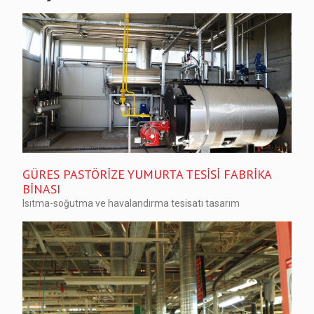
GÜRES PASTÖRİZE YUMURTA TESİSİ FABRİKA
BİNASI
Isıtma-soğutma ve havalandırma tesisatı tasarım