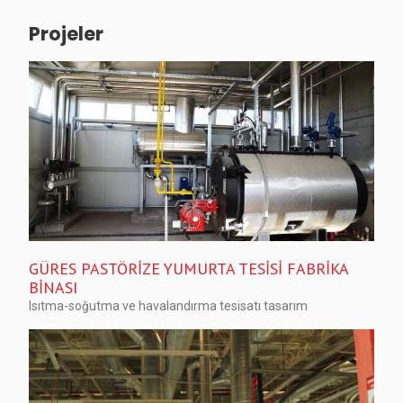
Projeler
GÜRES PASTÖRİZE YUMURTA TESİSİ FABRİKA
BİNASI
Isıtma-soğutma ve havalandırma tesisatı tasarım